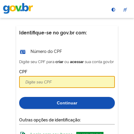
Pular
para
o
conteÃºdo
principal
Identifique-se no gov.br com:
Número do CPF
Digite seu CPF para
ou
sua conta gov.br
criar
acessar
CPF
Continuar
Outras opções de identificação: